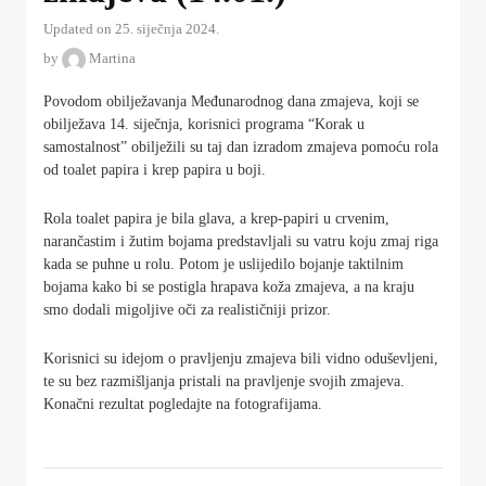
Updated on 25. siječnja 2024.
by
Martina
Povodom obilježavanja Međunarodnog dana zmajeva, koji se
obilježava 14. siječnja, korisnici programa “Korak u
samostalnost” obilježili su taj dan izradom zmajeva pomoću rola
od toalet papira i krep papira u boji.
Rola toalet papira je bila glava, a krep-papiri u crvenim,
narančastim i žutim bojama predstavljali su vatru koju zmaj riga
kada se puhne u rolu. Potom je uslijedilo bojanje taktilnim
bojama kako bi se postigla hrapava koža zmajeva, a na kraju
smo dodali migoljive oči za realističniji prizor.
Korisnici su idejom o pravljenju zmajeva bili vidno oduševljeni,
te su bez razmišljanja pristali na pravljenje svojih zmajeva.
Konačni rezultat pogledajte na fotografijama.