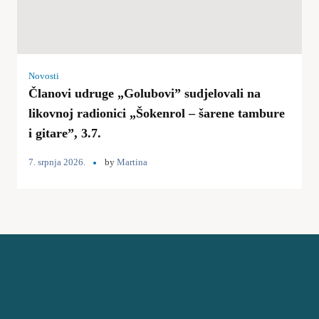
Novosti
Članovi udruge „Golubovi” sudjelovali na
likovnoj radionici „Šokenrol – šarene tambure
i gitare”, 3.7.
7. srpnja 2026.
by
Martina