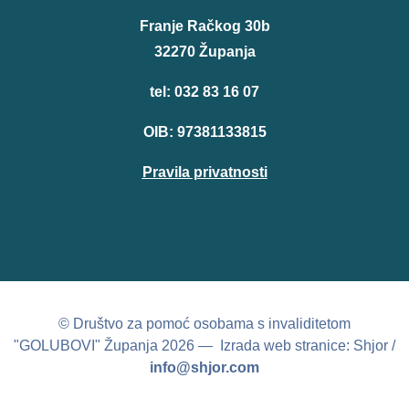
Franje Račkog 30b
32270 Županja
tel: 032 83 16 07
OIB: 97381133815
Pravila privatnosti
© Društvo za pomoć osobama s invaliditetom
"GOLUBOVI" Županja 2026 — Izrada web stranice: Shjor /
info@shjor.com