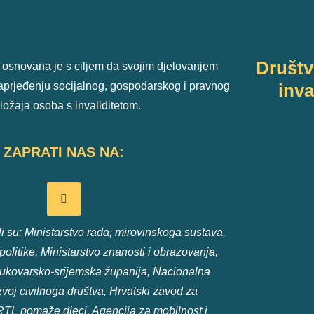
Društ
 osnovana je s ciljem da svojim djelovanjem
unaprjeđenju socijalnog, gospodarskog i pravnog
inva
ložaja osoba s invaliditetom.
ZAPRATI NAS NA:
 su: Ministarstvo rada, mirovinskoga sustava,
e politike, Ministarstvo znanosti i obrazovanja,
ukovarsko-srijemska županija, Nacionalna
voj civilnoga društva, Hrvatski zavod za
RTL pomaže djeci, Agencija za mobilnost i