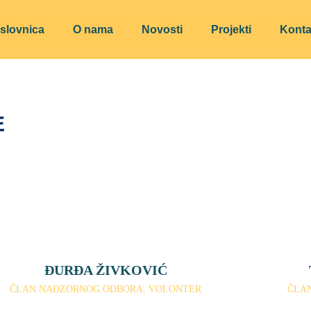
slovnica
O nama
Novosti
Projekti
Konta
E
ĐURĐA ŽIVKOVIĆ
ČLAN NADZORNOG ODBORA, VOLONTER
ČLA