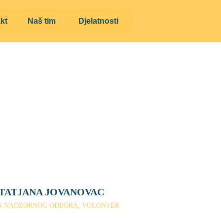
kt
Naš tim
Djelatnosti
TATJANA JOVANOVAC
N NADZORNOG ODBORA, VOLONTER