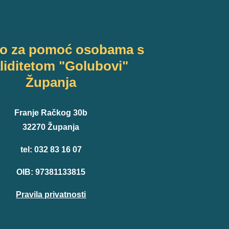
vo za pomoć osobama s
liditetom "Golubovi"
Županja
Franje Račkog 30b
32270 Županja
tel: 032 83 16 07
OIB: 97381133815
Pravila privatnosti