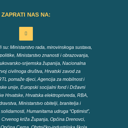
ZAPRATI NAS NA:
 su: Ministarstvo rada, mirovinskoga sustava,
e politike, Ministarstvo znanosti i obrazovanja,
ukovarsko-srijemska županija, Nacionalna
voj civilnoga društva, Hrvatski zavod za
RTL pomaže djeci, Agencija za mobilnost i
e unije, Europski socijalni fond i Državni
e Hrvatske, Hrvatska elektroprivreda, RBA,
ravstva, Ministarstvo obitelji, branitelja i
olidarnosti, Humanitarna udruga “Optimist”,
 Crvenog križa Županja, Općina Drenovci,
 Općina Cerna, Obrtničko-industrijska škola