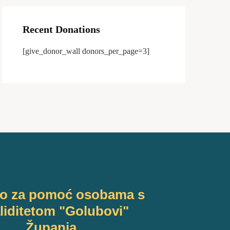
Recent Donations
[give_donor_wall donors_per_page=3]
vo za pomoć osobama s
liditetom "Golubovi"
Županja