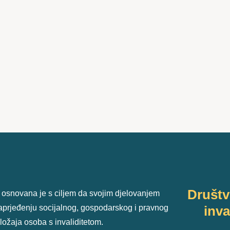
Društ
 osnovana je s ciljem da svojim djelovanjem
unaprjeđenju socijalnog, gospodarskog i pravnog
inva
ložaja osoba s invaliditetom.