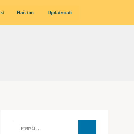
kt
Naš tim
Djelatnosti