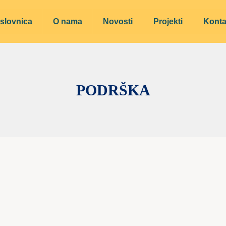
slovnica
O nama
Novosti
Projekti
Konta
PODRŠKA