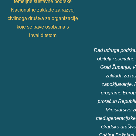
temeljne sustavne podrške
Nacionalne zaklade za razvoj
civilnoga društva za organizacije
koje se bave osobama s
invaliditetom
Rad udruge podržali
obitelji i socijaln
Grad Županja, V
zaklada za raz
zapošljavanje, 
programe Europsk
proračun Republik
Ministarstvo zd
međugeneracijske s
Gradsko društvo
Općina Bošnjaci,