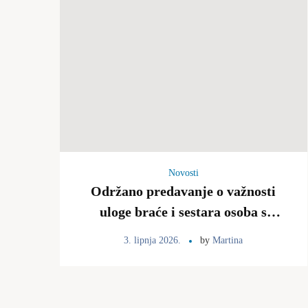
Novosti
Održano predavanje o važnosti
uloge braće i sestara osoba s
invaliditetom i teškoćama u
3. lipnja 2026.
by
Martina
razvoju, 2.6.