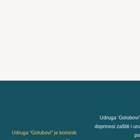
Udruga ‘Golubovi’
doprinosi zaštiti i 
Udruga “Golubovi” je korisnik
po