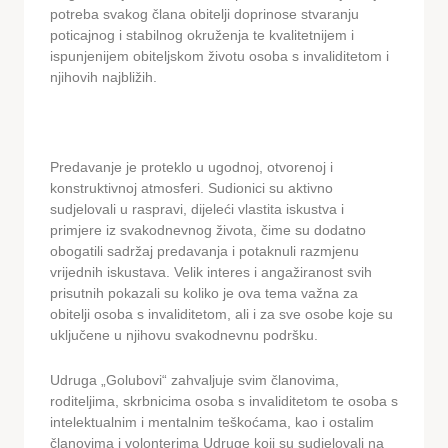
potreba svakog člana obitelji doprinose stvaranju
poticajnog i stabilnog okruženja te kvalitetnijem i
ispunjenijem obiteljskom životu osoba s invaliditetom i
njihovih najbližih.
Predavanje je proteklo u ugodnoj, otvorenoj i
konstruktivnoj atmosferi. Sudionici su aktivno
sudjelovali u raspravi, dijeleći vlastita iskustva i
primjere iz svakodnevnog života, čime su dodatno
obogatili sadržaj predavanja i potaknuli razmjenu
vrijednih iskustava. Velik interes i angažiranost svih
prisutnih pokazali su koliko je ova tema važna za
obitelji osoba s invaliditetom, ali i za sve osobe koje su
uključene u njihovu svakodnevnu podršku.
Udruga „Golubovi“ zahvaljuje svim članovima,
roditeljima, skrbnicima osoba s invaliditetom te osoba s
intelektualnim i mentalnim teškoćama, kao i ostalim
članovima i volonterima Udruge koji su sudjelovali na