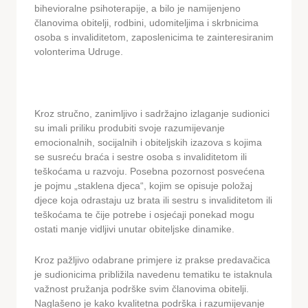
bihevioralne psihoterapije, a bilo je namijenjeno
članovima obitelji, rodbini, udomiteljima i skrbnicima
osoba s invaliditetom, zaposlenicima te zainteresiranim
volonterima Udruge.
Kroz stručno, zanimljivo i sadržajno izlaganje sudionici
su imali priliku produbiti svoje razumijevanje
emocionalnih, socijalnih i obiteljskih izazova s kojima
se susreću braća i sestre osoba s invaliditetom ili
teškoćama u razvoju. Posebna pozornost posvećena
je pojmu „staklena djeca“, kojim se opisuje položaj
djece koja odrastaju uz brata ili sestru s invaliditetom ili
teškoćama te čije potrebe i osjećaji ponekad mogu
ostati manje vidljivi unutar obiteljske dinamike.
Kroz pažljivo odabrane primjere iz prakse predavačica
je sudionicima približila navedenu tematiku te istaknula
važnost pružanja podrške svim članovima obitelji.
Naglašeno je kako kvalitetna podrška i razumijevanje