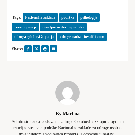
Tags:
Nacionalna zaklada
podrška
psihologija
razumijevanje
temeljna sustavna podrška
udruga golubovi županja
udruge osoba s invaliditetom
Share:
By Martina
Administratorica poslovanja Udruge Golubovi u sklopu programa
temeljne sustavne podrške Nacionalne zaklade za udruge osoba s
invaliditetom i voditeljica projekta "Pomoćnik u nastavi"