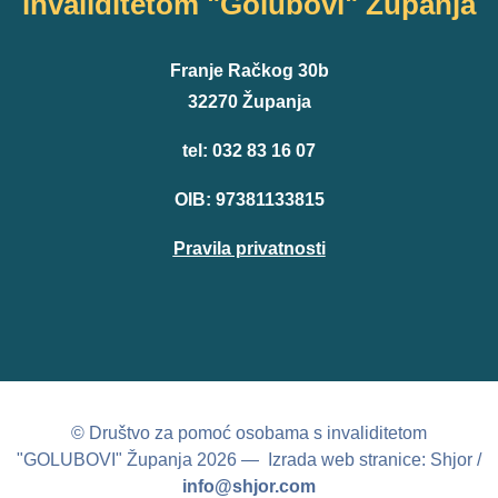
invaliditetom "Golubovi" Županja
Franje Račkog 30b
32270 Županja
tel: 032 83 16 07
OIB: 97381133815
Pravila privatnosti
© Društvo za pomoć osobama s invaliditetom
"GOLUBOVI" Županja 2026 — Izrada web stranice: Shjor /
info@shjor.com