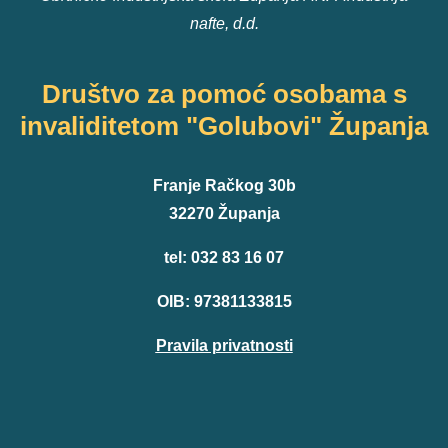
nafte, d.d.
Društvo za pomoć osobama s
invaliditetom "Golubovi" Županja
Franje Račkog 30b
32270 Županja
tel: 032 83 16 07
OIB: 97381133815
Pravila privatnosti