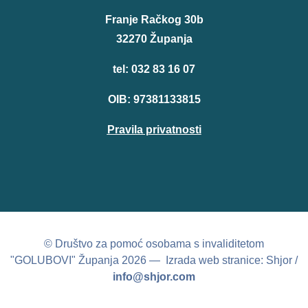
Franje Račkog 30b
32270 Županja
tel: 032 83 16 07
OIB: 97381133815
Pravila privatnosti
© Društvo za pomoć osobama s invaliditetom
"GOLUBOVI" Županja 2026 — Izrada web stranice: Shjor /
info@shjor.com