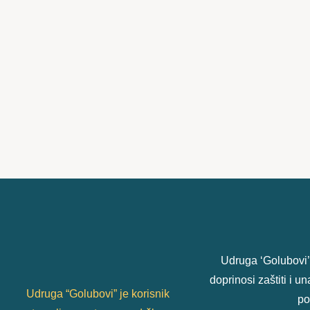
Udruga ‘Golubovi’
doprinosi zaštiti i 
Udruga “Golubovi” je korisnik
po