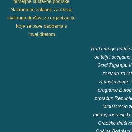
temeljne sustavne podrške
Nacionalne zaklade za razvoj
civilnoga društva za organizacije
koje se bave osobama s
invaliditetom
Rad udruge podržali
obitelji i socijaln
Grad Županja, V
zaklada za raz
zapošljavanje, 
programe Europsk
proračun Republik
Ministarstvo zd
međugeneracijske s
Gradsko društvo
Općina Bošnjaci,