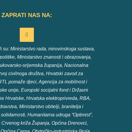
ZAPRATI NAS NA:
 su: Ministarstvo rada, mirovinskoga sustava,
e politike, Ministarstvo znanosti i obrazovanja,
ukovarsko-srijemska županija, Nacionalna
voj civilnoga društva, Hrvatski zavod za
RTL pomaže djeci, Agencija za mobilnost i
e unije, Europski socijalni fond i Državni
e Hrvatske, Hrvatska elektroprivreda, RBA,
ravstva, Ministarstvo obitelji, branitelja i
olidarnosti, Humanitarna udruga “Optimist”,
 Crvenog križa Županja, Općina Drenovci,
 Općina Cerna, Obrtničko-industrijska škola