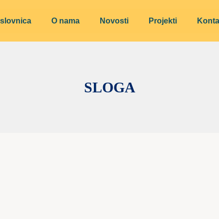
slovnica
O nama
Novosti
Projekti
Konta
SLOGA