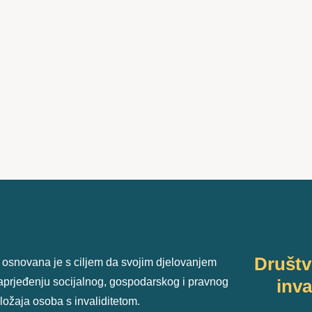
Društ
 osnovana je s ciljem da svojim djelovanjem
unaprjeđenju socijalnog, gospodarskog i pravnog
inva
ložaja osoba s invaliditetom.