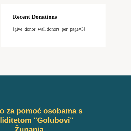
Recent Donations
[give_donor_wall donors_per_page=3]
vo za pomoć osobama s
liditetom "Golubovi"
Županja