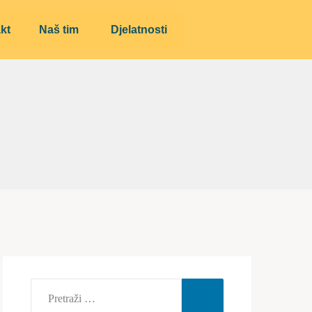
kt
Naš tim
Djelatnosti