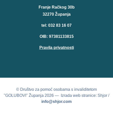
Franje Račkog 30b
32270 Županja
tel: 032 83 16 07
OIB: 97381133815
Pravila privatnosti
© Društvo za pomoć osobama s invaliditetom
"GOLUBOVI" Županja 2026 — Izrada web stranice: Shjor /
info@shjor.com