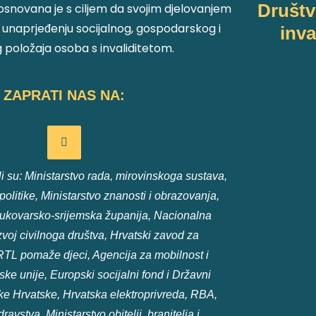
Društ
osnovana je s ciljem da svojim djelovanjem
 i unaprjeđenju socijalnog, gospodarskog i
inva
položaja osoba s invaliditetom.
ZAPRATI NAS NA:
 su: Ministarstvo rada, mirovinskoga sustava,
e politike, Ministarstvo znanosti i obrazovanja,
ukovarsko-srijemska županija, Nacionalna
voj civilnoga društva, Hrvatski zavod za
RTL pomaže djeci, Agencija za mobilnost i
e unije, Europski socijalni fond i Državni
e Hrvatske, Hrvatska elektroprivreda, RBA,
ravstva, Ministarstvo obitelji, branitelja i