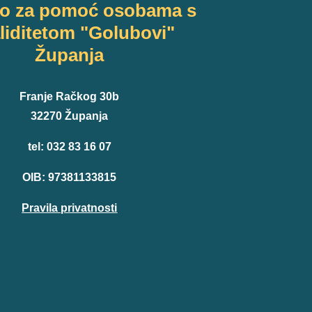
vo za pomoć osobama s
liditetom "Golubovi"
Županja
Franje Račkog 30b
32270 Županja
tel: 032 83 16 07
OIB: 97381133815
Pravila privatnosti