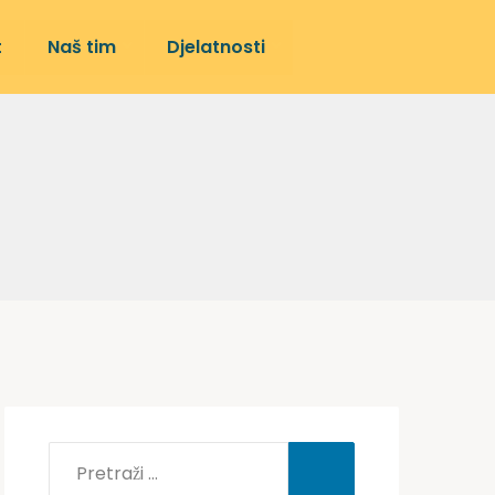
t
Naš tim
Djelatnosti