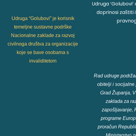
Udruga ‘Golubovi’ 
doprinosi zaštiti
Udruga “Golubovi” je korisnik
pravnog 
temeljne sustavne podrške
Nacionalne zaklade za razvoj
civilnoga društva za organizacije
koje se bave osobama s
invaliditetom
Rad udruge podržali
obitelji i socijaln
Grad Županja, V
zaklada za raz
zapošljavanje, 
programe Europsk
proračun Republik
Ministarstvo zd