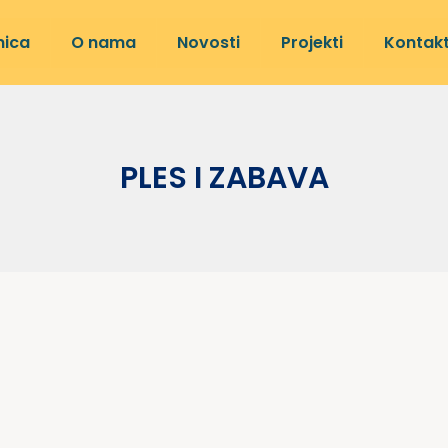
nica
O nama
Novosti
Projekti
Kontak
PLES I ZABAVA