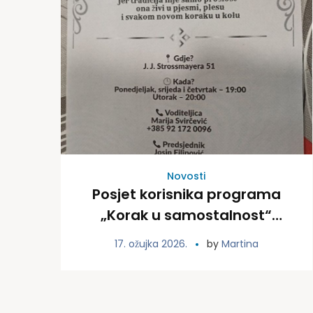
Novosti
Posjet korisnika programa
„Korak u samostalnost“
Danu otvorenih vrata KUD-a
17. ožujka 2026.
by
Martina
“Tomislav” Županja, 16.3.