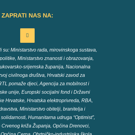
ZAPRATI NAS NA:
 su: Ministarstvo rada, mirovinskoga sustava,
e politike, Ministarstvo znanosti i obrazovanja,
ukovarsko-srijemska županija, Nacionalna
voj civilnoga društva, Hrvatski zavod za
RTL pomaže djeci, Agencija za mobilnost i
e unije, Europski socijalni fond i Državni
e Hrvatske, Hrvatska elektroprivreda, RBA,
ravstva, Ministarstvo obitelji, branitelja i
olidarnosti, Humanitarna udruga “Optimist”,
 Crvenog križa Županja, Općina Drenovci,
 Općina Cerna, Obrtničko-industrijska škola