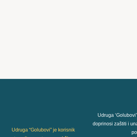
Udruga ‘Golubovi’
doprinosi zaštiti i 
Udruga “Golubovi” je korisnik
po