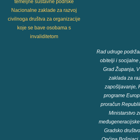
temeljne sustavne podrške
Nacionalne zaklade za razvoj
civilnoga društva za organizacije
koje se bave osobama s
invaliditetom
Rad udruge podržali
obitelji i socijaln
Grad Županja, V
zaklada za raz
zapošljavanje, 
programe Europsk
proračun Republik
Ministarstvo zd
međugeneracijske s
Gradsko društvo
Općina Bošnjaci,