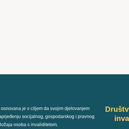
Društ
 osnovana je s ciljem da svojim djelovanjem
unaprjeđenju socijalnog, gospodarskog i pravnog
inva
ložaja osoba s invaliditetom.