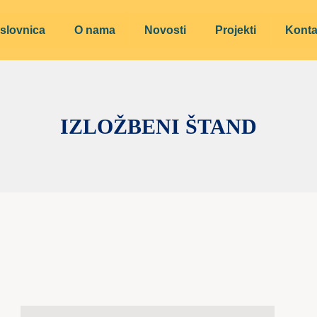
slovnica
O nama
Novosti
Projekti
Konta
IZLOŽBENI ŠTAND