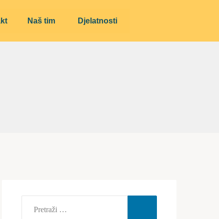
kt
Naš tim
Djelatnosti