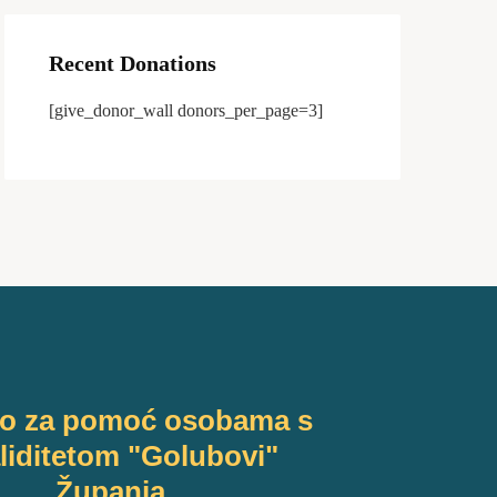
Recent Donations
[give_donor_wall donors_per_page=3]
vo za pomoć osobama s
liditetom "Golubovi"
Županja