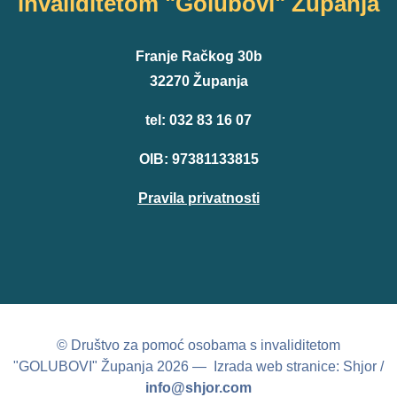
invaliditetom "Golubovi" Županja
Franje Račkog 30b
32270 Županja
tel: 032 83 16 07
OIB: 97381133815
Pravila privatnosti
© Društvo za pomoć osobama s invaliditetom
"GOLUBOVI" Županja 2026 — Izrada web stranice: Shjor /
info@shjor.com