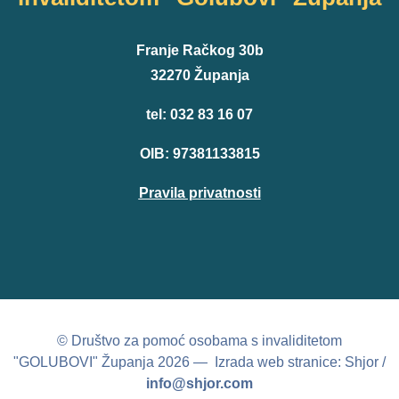
Franje Račkog 30b
32270 Županja
tel: 032 83 16 07
OIB: 97381133815
Pravila privatnosti
© Društvo za pomoć osobama s invaliditetom
"GOLUBOVI" Županja 2026 — Izrada web stranice: Shjor /
info@shjor.com