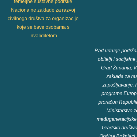
temeljne sustavne podrške
Nacionalne zaklade za razvoj
civilnoga društva za organizacije
koje se bave osobama s
invaliditetom
Rad udruge podržali
obitelji i socijaln
Grad Županja, V
zaklada za raz
zapošljavanje, 
programe Europsk
proračun Republik
Ministarstvo zd
međugeneracijske s
Gradsko društvo
Općina Bošnjaci,