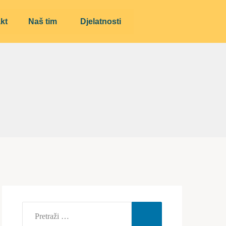
kt
Naš tim
Djelatnosti