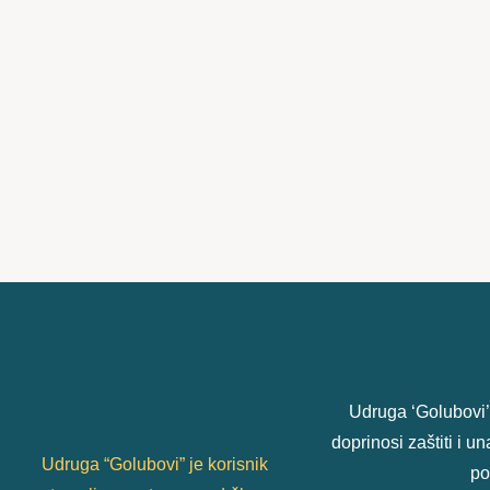
Udruga ‘Golubovi’
doprinosi zaštiti i 
Udruga “Golubovi” je korisnik
po