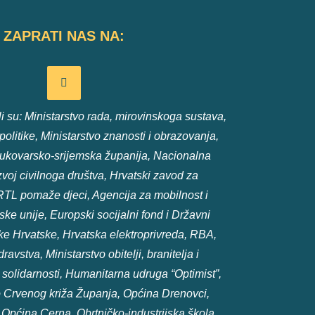
ZAPRATI NAS NA:
 su: Ministarstvo rada, mirovinskoga sustava,
e politike, Ministarstvo znanosti i obrazovanja,
ukovarsko-srijemska županija, Nacionalna
voj civilnoga društva, Hrvatski zavod za
RTL pomaže djeci, Agencija za mobilnost i
e unije, Europski socijalni fond i Državni
e Hrvatske, Hrvatska elektroprivreda, RBA,
ravstva, Ministarstvo obitelji, branitelja i
olidarnosti, Humanitarna udruga “Optimist”,
 Crvenog križa Županja, Općina Drenovci,
 Općina Cerna, Obrtničko-industrijska škola