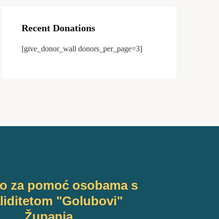
Recent Donations
[give_donor_wall donors_per_page=3]
vo za pomoć osobama s
liditetom "Golubovi"
Županja