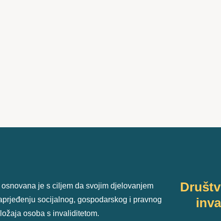
Društ
 osnovana je s ciljem da svojim djelovanjem
unaprjeđenju socijalnog, gospodarskog i pravnog
inva
ložaja osoba s invaliditetom.