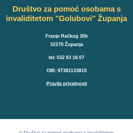
Društvo za pomoć osobama s
invaliditetom "Golubovi" Županja
Franje Račkog 30b
32270 Županja
tel: 032 83 16 07
OIB: 97381133815
Pravila privatnosti
© Društvo za pomoć osobama s invaliditetom