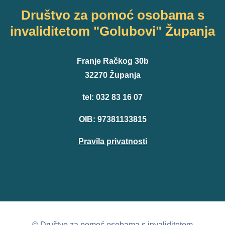
Društvo za pomoć osobama s
invaliditetom "Golubovi" Županja
Franje Račkog 30b
32270 Županja
tel: 032 83 16 07
OIB: 97381133815
Pravila privatnosti
© Društvo za pomoć osobama s invaliditetom