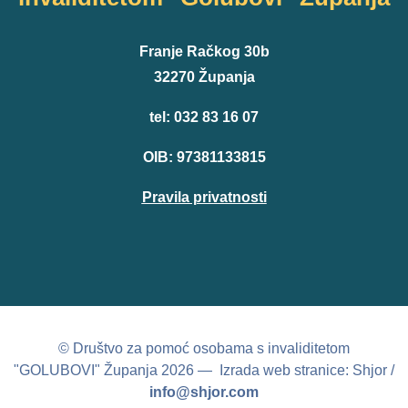
Franje Račkog 30b
32270 Županja
tel: 032 83 16 07
OIB: 97381133815
Pravila privatnosti
© Društvo za pomoć osobama s invaliditetom
"GOLUBOVI" Županja 2026 — Izrada web stranice: Shjor /
info@shjor.com