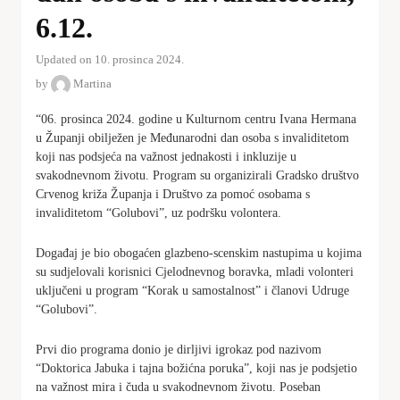
6.12.
Updated on 10. prosinca 2024.
by
Martina
“06. prosinca 2024. godine u Kulturnom centru Ivana Hermana
u Županji obilježen je Međunarodni dan osoba s invaliditetom
koji nas podsjeća na važnost jednakosti i inkluzije u
svakodnevnom životu. Program su organizirali Gradsko društvo
Crvenog križa Županja i Društvo za pomoć osobama s
invaliditetom “Golubovi”, uz podršku volontera.
Događaj je bio obogaćen glazbeno-scenskim nastupima u kojima
su sudjelovali korisnici Cjelodnevnog boravka, mladi volonteri
uključeni u program “Korak u samostalnost” i članovi Udruge
“Golubovi”.
Prvi dio programa donio je dirljivi igrokaz pod nazivom
“Doktorica Jabuka i tajna božićna poruka”, koji nas je podsjetio
na važnost mira i čuda u svakodnevnom životu. Poseban