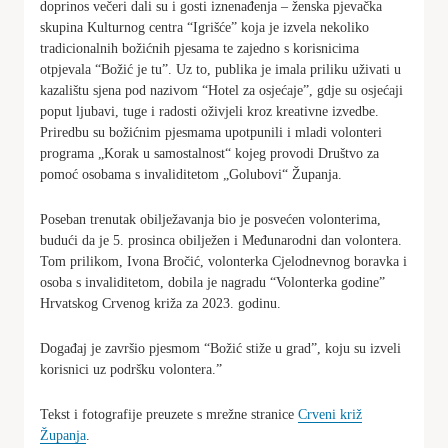
doprinos večeri dali su i gosti iznenađenja – ženska pjevačka
skupina Kulturnog centra “Igrišće” koja je izvela nekoliko
tradicionalnih božićnih pjesama te zajedno s korisnicima
otpjevala “Božić je tu”. Uz to, publika je imala priliku uživati u
kazalištu sjena pod nazivom “Hotel za osjećaje”, gdje su osjećaji
poput ljubavi, tuge i radosti oživjeli kroz kreativne izvedbe.
Priredbu su božićnim pjesmama upotpunili i mladi volonteri
programa „Korak u samostalnost“ kojeg provodi Društvo za
pomoć osobama s invaliditetom „Golubovi“ Županja.
Poseban trenutak obilježavanja bio je posvećen volonterima,
budući da je 5. prosinca obilježen i Međunarodni dan volontera.
Tom prilikom, Ivona Bročić, volonterka Cjelodnevnog boravka i
osoba s invaliditetom, dobila je nagradu “Volonterka godine”
Hrvatskog Crvenog križa za 2023. godinu.
Događaj je završio pjesmom “Božić stiže u grad”, koju su izveli
korisnici uz podršku volontera.”
Tekst i fotografije preuzete s mrežne stranice
Crveni križ
Županja
.