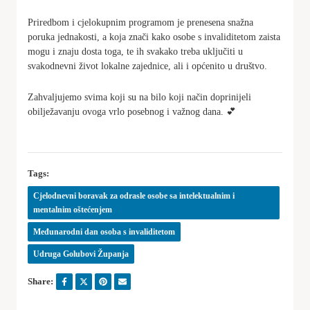
Priredbom i cjelokupnim programom je prenesena snažna
poruka jednakosti, a koja znači kako osobe s invaliditetom zaista
mogu i znaju dosta toga, te ih svakako treba uključiti u
svakodnevni život lokalne zajednice, ali i općenito u društvo.
Zahvaljujemo svima koji su na bilo koji način doprinijeli
obilježavanju ovoga vrlo posebnog i važnog dana. 💕
Tags:
Cjelodnevni boravak za odrasle osobe sa intelektualnim i
mentalnim oštećenjem
Međunarodni dan osoba s invaliditetom
Udruga Golubovi Županja
Share: