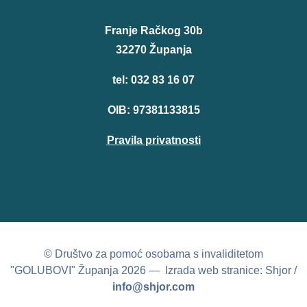
Franje Račkog 30b
32270 Županja
tel: 032 83 16 07
OIB: 97381133815
Pravila privatnosti
© Društvo za pomoć osobama s invaliditetom
"GOLUBOVI" Županja 2026 — Izrada web stranice: Shjor /
info@shjor.com