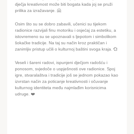
dječja kreativnost može biti bogata kada joj se pruži
prilika za izražavanje. 🤗
Osim što su se dobro zabavili, učenici su tijekom
radionice razvijali finu motoriku i osjećaj za estetiku, a
istovremeno su se upoznavali s ljepotom i simbolikom
šokačke tradicije. Na taj su način kroz praktičan i
zanimljiv pristup učili o kulturnoj baštini svoga kraja. 💞
Veseli i šareni radovi, ispunjeni dječjom radošću i
ponosom, svjedoče o uspješnosti ove radionice. Spoj
igre, stvaralaštva i tradicije još se jednom pokazao kao
izvrstan način za poticanje kreativnosti i očuvanje
kulturnog identiteta među najmlađim korisnicima
udruge. ❤️