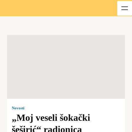
Novosti
„Moj veseli šokački
šeširić“ radionica