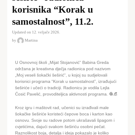
korisnika “Korak u
samostalnost”, 11.2.
Updated on 12. veljače 2026.
by
Martina
U Osnovnoj školi „Mijat Stojanović“ Babina Greda
održana je kreativna dječja radionica pod nazivom
„Moj veseli šokački šeširić“, u kojoj su sudjelovali
korisnici programa “Korak u samostalnost”, izrađujući
šeširiće i učeći o tradiciji. Radionicu je vodila Lejla
Ćosić Pavelić, provoditeljica aktivnosti programa. 🧶👒
Kroz igru i maštovit rad, učenici su izrađivali male
šokačke šeširiće koristeći čepove boca i karton kao
osnovu. Svoje su radove potom ukrašavali špagom i
cvjetićima, dajući svakom šeširiću osobni pečat.
Raznolikost boja, detalja i ideja pokazalo je koliko