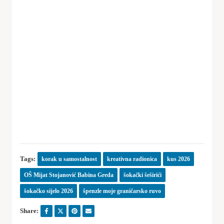
Tags:
korak u samostalnost
kreativna radionica
kus 2026
OŠ Mijat Stojanović Babina Greda
šokački šeširići
šokačko sijelo 2026
špenzle moje graničarsko ruvo
Share: